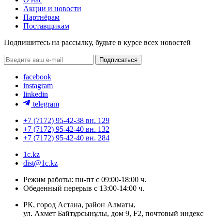
Акции и новости
Партнёрам
Поставщикам
Подпишитесь на рассылку, будьте в курсе всех новостей
facebook
instagram
linkedin
telegram
+7 (7172) 95-42-38 вн. 129
+7 (7172) 95-42-40 вн. 132
+7 (7172) 95-42-40 вн. 284
1c.kz
dist@1c.kz
Режим работы: пн-пт с 09:00-18:00 ч.
Обеденный перерыв с 13:00-14:00 ч.
РК, город Астана, район Алматы,
ул. Ахмет Байтұрсынұлы, дом 9, F2, почтовый индекс